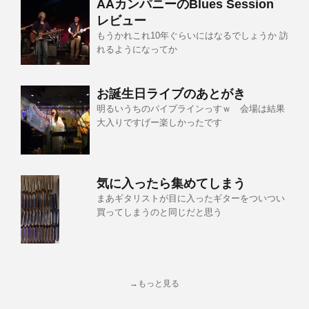
AAカンパニーのBlues Session
レビュー
もうかれこれ10年ぐらいにはなるでしょうか 訪
れるようになってか
お誕生日ライブのあとがき
明るいうちのパイプラインっすｗ 会場は結果
大入りですげー楽しかったです
気に入ったら集めてしまう
まあギタリストが目に入ったギターをついつい
買ってしまうのと同じだと思う
→もっと見る