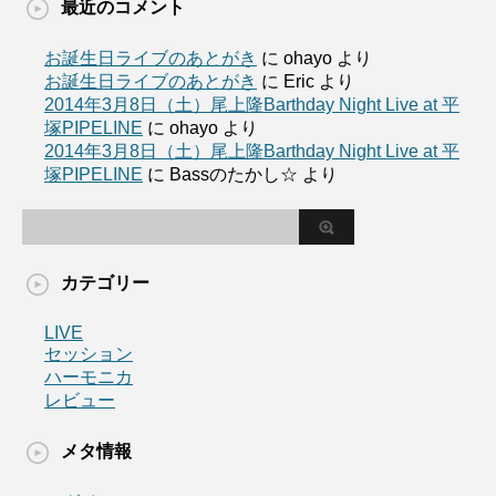
最近のコメント
お誕生日ライブのあとがき
に
ohayo
より
お誕生日ライブのあとがき
に
Eric
より
2014年3月8日（土）尾上隆Barthday Night Live at 平
塚PIPELINE
に
ohayo
より
2014年3月8日（土）尾上隆Barthday Night Live at 平
塚PIPELINE
に
Bassのたかし☆
より
カテゴリー
LIVE
セッション
ハーモニカ
レビュー
メタ情報