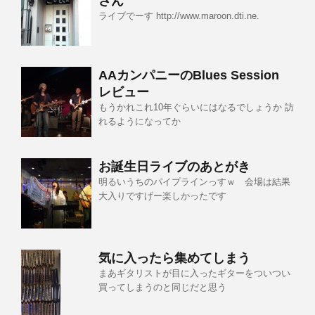
さん
ライブでーす http://www.maroon.dti.ne.
AAカンパニーのBlues Session
レビュー
もうかれこれ10年ぐらいにはなるでしょうか 訪
れるようになってか
お誕生日ライブのあとがき
明るいうちのパイプラインっすｗ 会場は結果
大入りですげー楽しかったです
気に入ったら集めてしまう
まあギタリストが目に入ったギターをついつい
買ってしまうのと同じだと思う